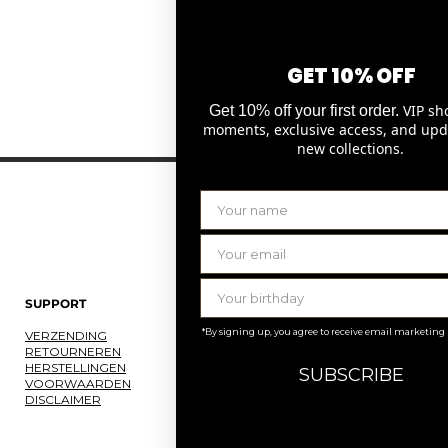
GET 10% OFF
VIP sh
Get 10% off your first order.
1
moments, exclusive access, and upd
new collections.
SUPPORT
LAURENCE DELVALLEZ
*By signing up, you agree to receive email marketing
VERZENDING
OVER ONS
RETOURNEREN
ONS ATELIER
HERSTELLINGEN
JOBS
SUBSCRIBE
VOORWAARDEN
KNOKKE
DISCLAIMER