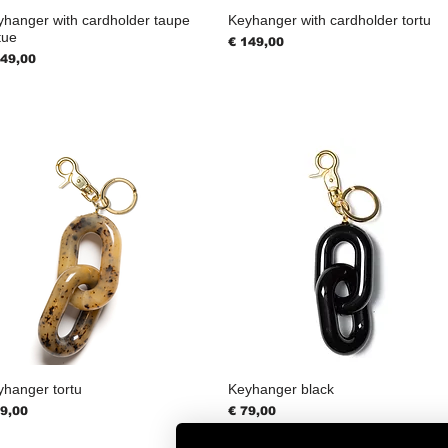
yhanger with cardholder taupe
Keyhanger with cardholder tortu
tue
Prijs
€ 149,00
js
149,00
yhanger tortu
Keyhanger black
js
Prijs
79,00
€ 79,00