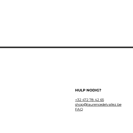
HULP NODIG?
+32 472 78 42 65
shop@laurencedelvallez.be
FAQ