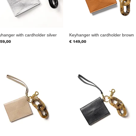
hanger with cardholder silver
Keyhanger with cardholder brown
js
Prijs
159,00
€ 149,00