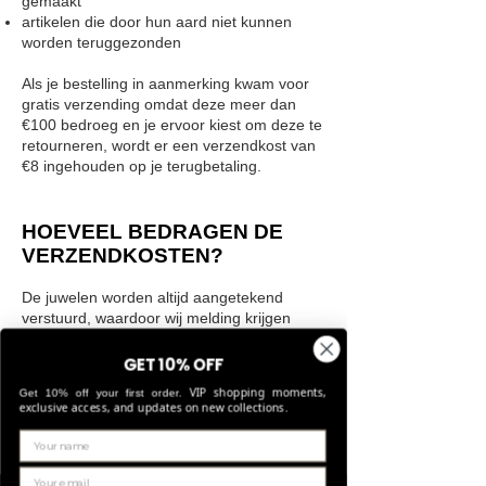
gemaakt
artikelen die door hun aard niet kunnen
worden teruggezonden
Als je bestelling in aanmerking kwam voor
gratis verzending omdat deze meer dan
€100 bedroeg en je ervoor kiest om deze te
retourneren, wordt er een verzendkost van
€8 ingehouden op je terugbetaling.
HOEVEEL BEDRAGEN DE
VERZENDKOSTEN?
De juwelen worden altijd aangetekend
verstuurd, waardoor wij melding krijgen
indien de bestelling bij de bestemmeling is
geleverd. Voor een verzending binnen
GET 10% OFF
België wordt 8 euro aangerekend. Vanaf
VIP shopping moments,
Get 10% off your first order.
een bestelling van 100 euro, incl BTW,
exclusive access, and updates on new collections.
worden er binnen België geen
verzendkosten aangerekend. Als je
bestelling in aanmerking kwam voor gratis
verzending omdat deze meer dan €100