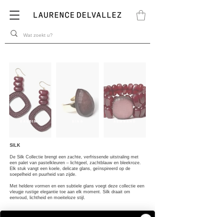
Earring
ring
armband
SILK
De Silk Collectie brengt een zachte, verfrissende uitstraling met
een palet van pastelkleuren – lichtgeel, zachtblauw en bleekroze.
Elk stuk vangt een koele, delicate glans, geïnspireerd op de
soepelheid en puurheid van zijde.
Met heldere vormen en een subtiele glans voegt deze collectie een
vleugje rustige elegantie toe aan elk moment. Silk draait om
eenvoud, lichtheid en moeiteloze stijl.