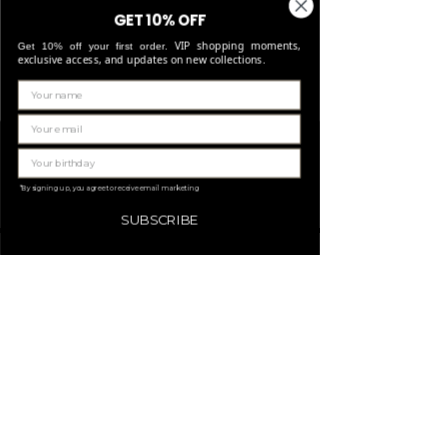
GET 10% OFF
VIP shopping moments,
Get 10% off your first order.
exclusive access, and updates on new collections.
We hebben momenteel
geen producten om
weer te geven.
*By signing up, you agree to receive email marketing
SUBSCRIBE
BLIJF OP DE HOOGTE
abonneer je hier
HULP NODIG?
SUPPORT
LAURENCE DELVALLEZ
VERZENDING
OVER ONS
+32 472 78 42 65
RETOURNEREN
ONS ATELIER
shop@laurencedelvallez.be
HERSTELLINGEN
JOBS
FAQ
VOORWAARDEN
KNOKKE
DISCLAIMER