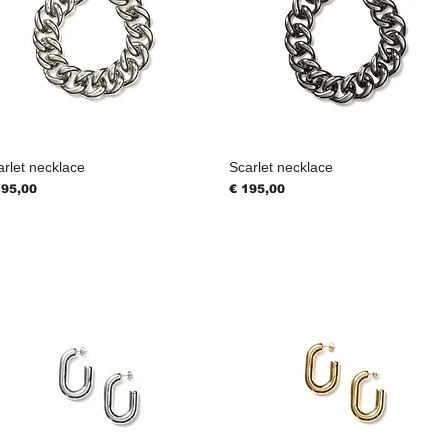
arlet necklace
Scarlet necklace
js
Prijs
195,00
€ 195,00