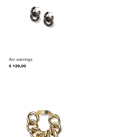
Arc earrings
Prijs
€ 129,00