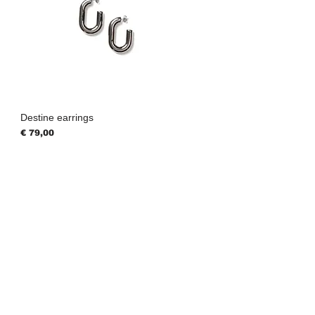
Destine earrings
Prijs
€ 79,00