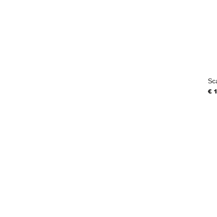
Sc
Pri
€ 