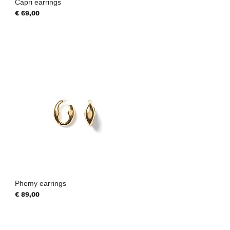
Capri earrings
Prijs
€ 69,00
Phemy earrings
Prijs
€ 89,00