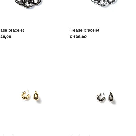
ease bracelet
Please bracelet
js
Prijs
129,00
€ 129,00