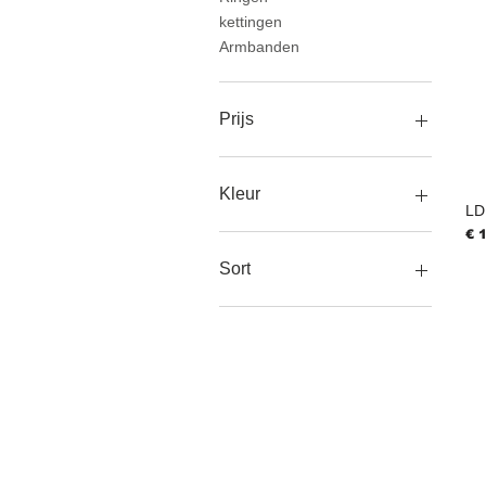
kettingen
Armbanden
Prijs
€ 15
€ 195
Kleur
LD 
Pri
€ 
Gold
Gunmetal
Sort
Silver
Bracelet
Earrings
Necklace
Ring