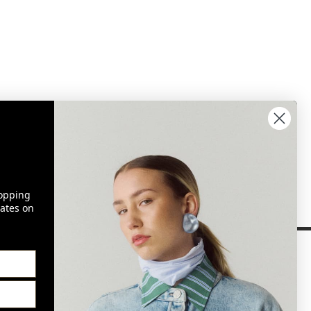
opping
ates on