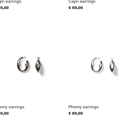
ri earrings
Capri earrings
js
Prijs
69,00
€ 69,00
emy earrings
Phemy earrings
js
Prijs
89,00
€ 89,00