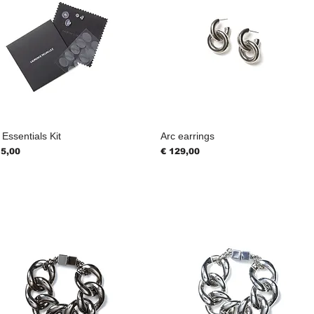
Essentials Kit
Arc earrings
js
Prijs
15,00
€ 129,00