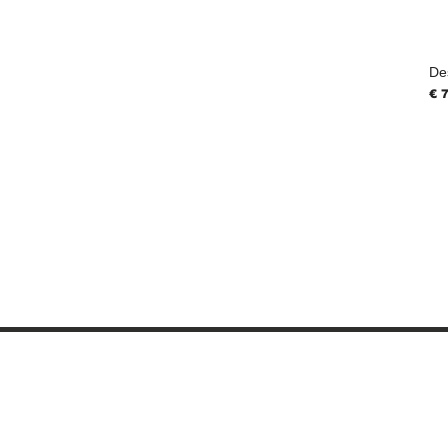
De
Pri
€ 