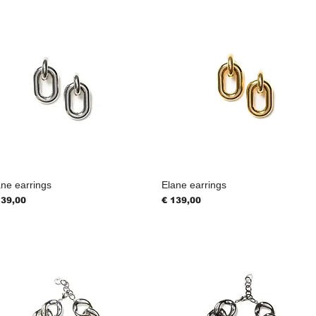
ane earrings
Elane earrings
js
Prijs
139,00
€ 139,00