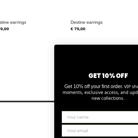
stine earrings
Destine earrings
js
Prijs
79,00
€ 79,00
GET 10% OFF
1
2
VIP sh
Get 10% off your first order.
moments, exclusive access, and upd
new collections.