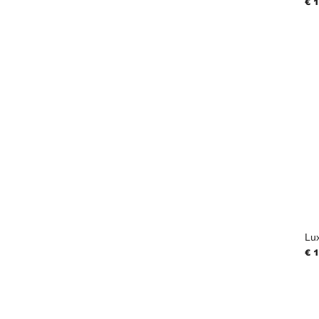
Pri
€ 
Lu
Pri
€ 