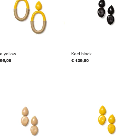
a yellow
Kael black
js
Prijs
195,00
€ 129,00