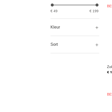
BE
€ 49
€ 199
Kleur
Beige
Black
Sort
Bruin
Yellow
Bracelet
Earrings
Necklace
Zol
Ring
Pri
€ 
BE