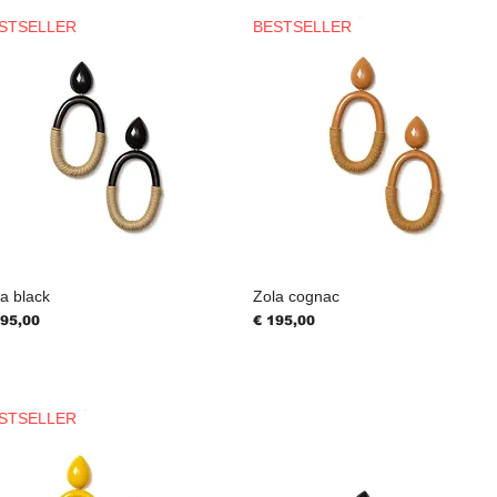
STSELLER
BESTSELLER
a black
Zola cognac
js
Prijs
195,00
€ 195,00
STSELLER