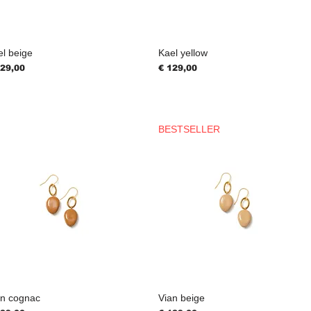
el beige
Kael yellow
js
Prijs
129,00
€ 129,00
BESTSELLER
an cognac
Vian beige