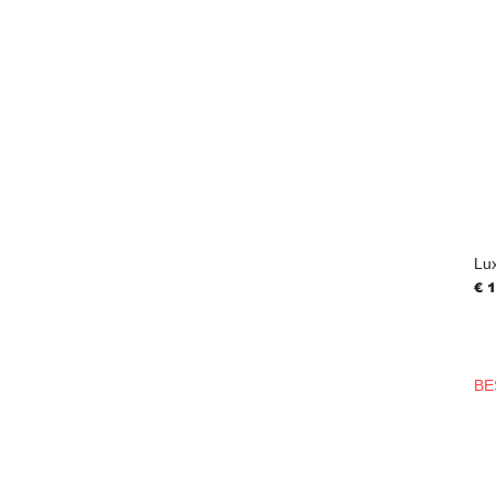
Lu
Pri
€ 
BE