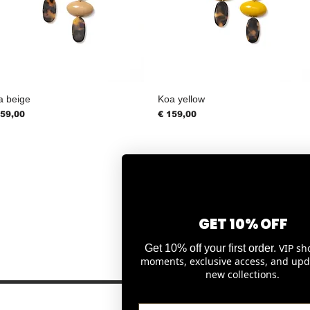
a beige
Koa yellow
js
Prijs
159,00
€ 159,00
GET 10% OFF
1
2
3
4
5
VIP sh
Get 10% off your first order.
moments, exclusive access, and upd
new collections.