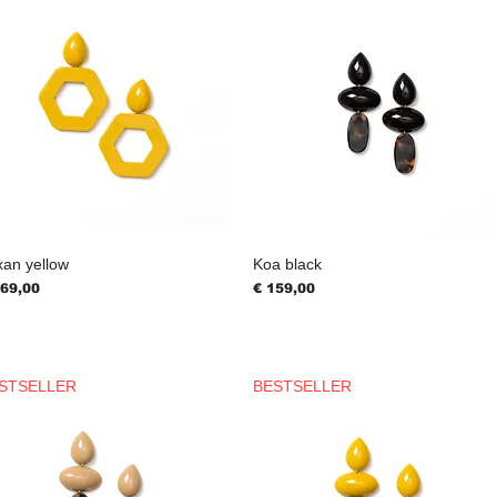
xan yellow
Koa black
js
Prijs
169,00
€ 159,00
STSELLER
BESTSELLER