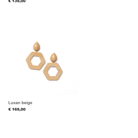
Prijs
€ 139,00
Luxan beige
Prijs
€ 169,00