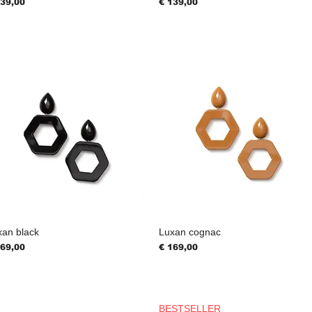
js
Prijs
139,00
€ 139,00
xan black
Luxan cognac
js
Prijs
169,00
€ 169,00
BESTSELLER