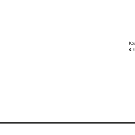
Ko
Pri
€ 