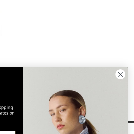
opping
ates on