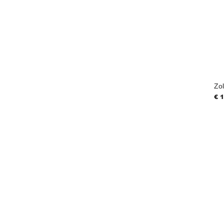
Zol
Pri
€ 