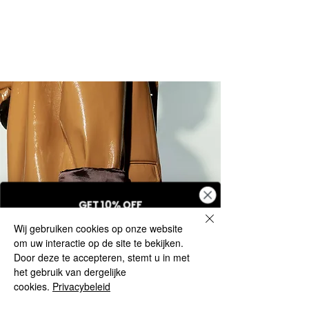
GET 10% OFF
VIP shopping moments,
Get 10% off your first order.
Wij gebruiken cookies op onze website
exclusive access, and updates on new collections.
om uw interactie op de site te bekijken.
Door deze te accepteren, stemt u in met
het gebruik van dergelijke
cookies.
Privacybeleid