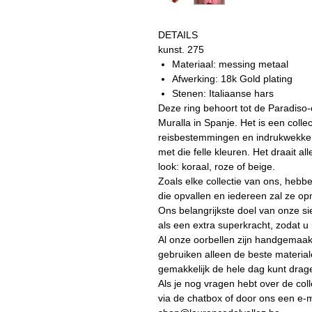
DETAILS
kunst. 275
Materiaal: messing metaal
Afwerking: 18k Gold plating
Stenen: Italiaanse hars
Deze ring behoort tot de Paradiso-
Muralla in Spanje. Het is een colle
reisbestemmingen en indrukwekkend
met die felle kleuren. Het draait a
look: koraal, roze of beige.
Zoals elke collectie van ons, hebb
die opvallen en iedereen zal ze o
Ons belangrijkste doel van onze si
als een extra superkracht, zodat 
Al onze oorbellen zijn handgemaakt
gebruiken alleen de beste materiale
gemakkelijk de hele dag kunt drag
Als je nog vragen hebt over de coll
via de chatbox of door ons een e-m