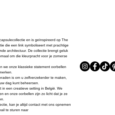
I received my orde
All orders are shi
I chose the wrong 
the order confirma
The product is not
was not possible, 
return it or excha
Customer Service 
In any case, the prod
estimated shippin
returned must be in 
Important note* :
evident signs of bei
be affected in ti
return will be carried 
capsulecollectie en is geïnspireerd op The
friday, Christmas .
provide adequate pac
ctie die een link symboliseert met prachtige
items arrive to LD in 
e architectuur. De collectie brengt geluk
received in poor cond
llemaal om die kleurpracht voor je zomerse
out the return as req
The time window in w
en we onze klassieke statement oorbellen
an item lasts 15 days
pmerken.
delivered.
eraden is om u zelfverzekerder te maken,
u uw dag kunt beheersen.
 in een creatieve setting in België. We
n en onze oorbellen zijn zo licht dat je ze
en.
ectie, kan je altijd contact met ons opnemen
ail te sturen naar