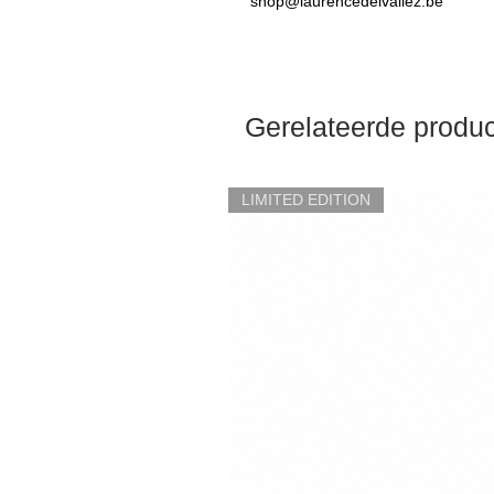
shop@laurencedelvallez.be
Gerelateerde produ
LIMITED EDITION