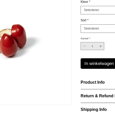
Kleur
*
Selecteren
Sort
*
Selecteren
Aantal
*
In winkelwagen
Product Info
Laurence Delvallez d
Return & Refund 
pr?t-?-porter jeweller
pieces using premium
IN WHICH CASES C
Shipping Info
ITEM?